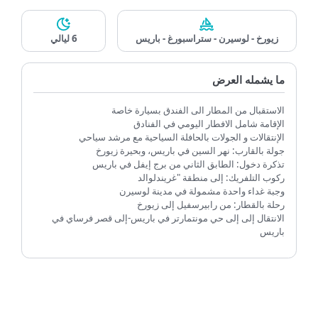
تفاصيل الباقة
زيورخ - لوسيرن - ستراسبورغ - باريس
6 ليالي
ما يشمله العرض
الاستقبال من المطار الى الفندق بسيارة خاصة
الإقامة شامل الافطار اليومي في الفنادق
الإنتقالات و الجولات بالحافلة السياحية مع مرشد سياحي
جولة بالقارب: نهر السين في باريس، وبحيرة زيورخ
تذكرة دخول: الطابق الثاني من برج إيفل في باريس
ركوب التلفريك: إلى منطقة "غريندلوالد
وجبة غداء واحدة مشمولة في مدينة لوسيرن
رحلة بالقطار: من رابيرسفيل إلى زيورخ
الانتقال إلى إلى حي مونتمارتر في باريس-إلى قصر فرساي في
باريس