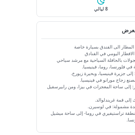
8 ليالي
رض
طار الى الفندق بسيارة خاصة
طار اليومي في الفنادق
لات بالحافلة السياحية مع مرشد سياحي
لورنسا، روما، فينيسيا.
 جزيرة فينيسيا، وبحيرة زيورخ.
 زجاج مورانو في فينيسيا.
لى ساحة المعجزات في بيزا، ومن رابيرسفيل
 قمة غريندلوالد.
مشمولة: في لوسيرن.
قة تراستيفيري في روما- إلى ساحة ميشيل