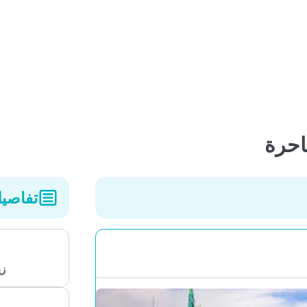
تفاصيل ال
زيورخ