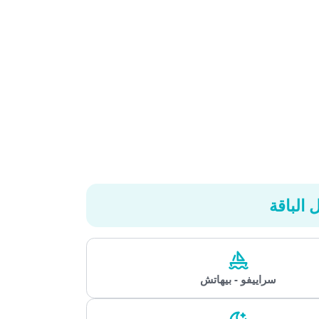
باقة
سراييفو - بيهاتش