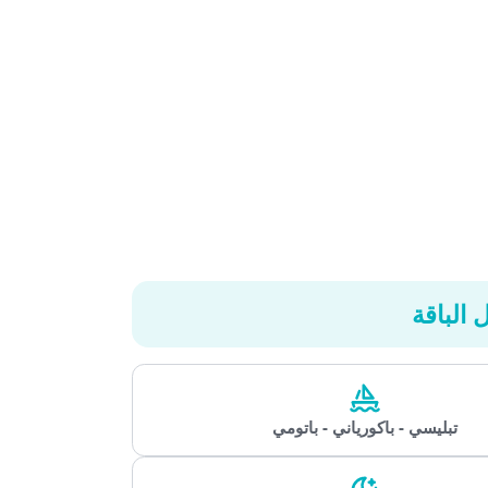
باقة
تبليسي - باكورياني - باتومي